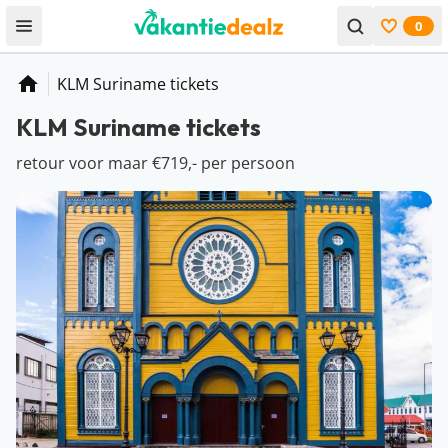
0
Open menu
Bekijk f
KLM Suriname tickets
Home
KLM Suriname tickets
retour voor maar €719,- per persoon