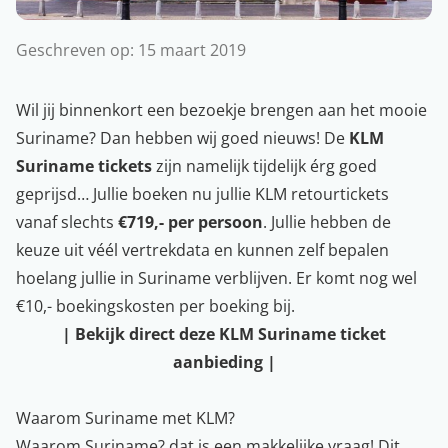
Geschreven op:
15 maart 2019
Wil jij binnenkort een bezoekje brengen aan het mooie
Suriname? Dan hebben wij goed nieuws! De
KLM
Suriname tickets
zijn namelijk tijdelijk érg goed
geprijsd… Jullie boeken nu jullie KLM retourtickets
vanaf slechts
€719,- per persoon
. Jullie hebben de
keuze uit véél vertrekdata en kunnen zelf bepalen
hoelang jullie in Suriname verblijven. Er komt nog wel
€10,- boekingskosten per boeking bij.
|
Bekijk direct deze KLM Suriname ticket
aanbieding
|
Waarom Suriname met KLM?
Waarom Suriname? dat is een makkelijke vraag! Dit