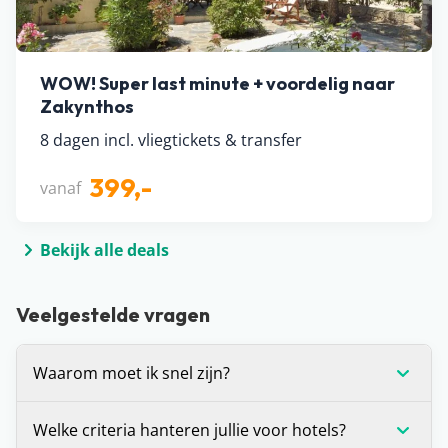
WOW! Super last minute + voordelig naar
Zakynthos
8 dagen incl. vliegtickets & transfer
399,-
vanaf
Bekijk alle deals
Veelgestelde vragen
Waarom moet ik snel zijn?
Voor alle deals die wij spotten geldt: OP=OP. We
Welke criteria hanteren jullie voor hotels?
hebben helaas geen inzage in de