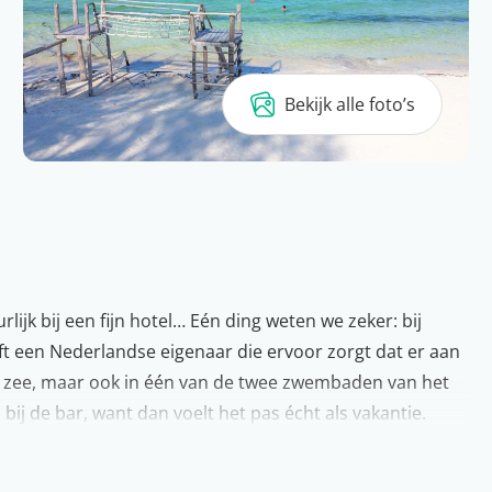
Bekijk alle foto’s
jk bij een fijn hotel… Eén ding weten we zeker: bij
eft een Nederlandse eigenaar die ervoor zorgt dat er aan
 de zee, maar ook in één van de twee zwembaden van het
n bij de bar, want dan voelt het pas écht als vakantie.
eeft o.a. een fitness en je kunt vanuit het hotel ook