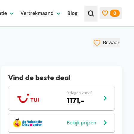
tie
Vertrekmaand
Blog
0
Zoek bijv. een beste
Bekijk favori
Bewaar
Vind de beste deal
9 dagen vanaf
1171,-
Bekijk prijzen