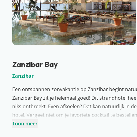
Zanzibar Bay
Zanzibar
Een ontspannen zonvakantie op Zanzibar begint natuurli
Zanzibar Bay zit je helemaal goed! Dit strandhotel he
niks ontbreekt. Even afkoelen? Dat kan natuurlijk in
hotel. Vergeet niet om je favoriete cocktail te bestelle
Graag ook actief zijn tijdens je verblijf? Zanzibar Bay h
Toon meer
snorkelen en duiken; ideaal!