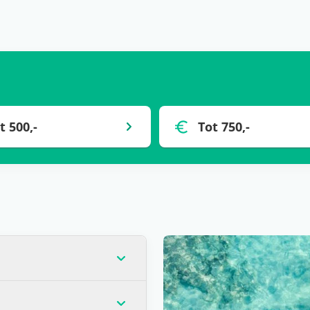
t 500,-
Tot 750,-
op dat moment de laagste
veel gevallen) voor één