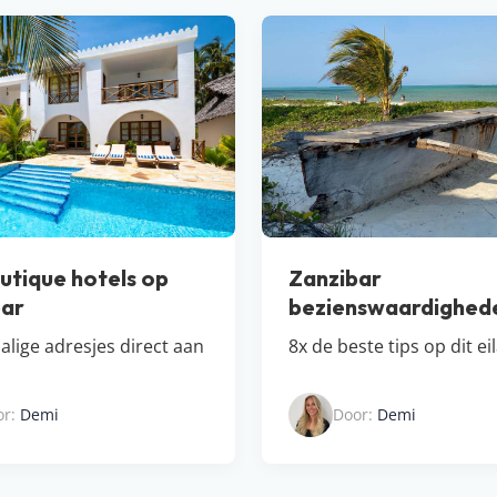
utique hotels op
Zanzibar
bar
bezienswaardighed
alige adresjes direct aan
8x de beste tips op dit ei
or:
Demi
Door:
Demi