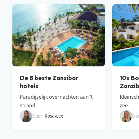
De 8 beste Zanzibar
10x Bo
hotels
Zanzi
Paradijselijk overnachten aan ’t
Kleinsch
strand
zee
Door:
Rosa-Lee
Do