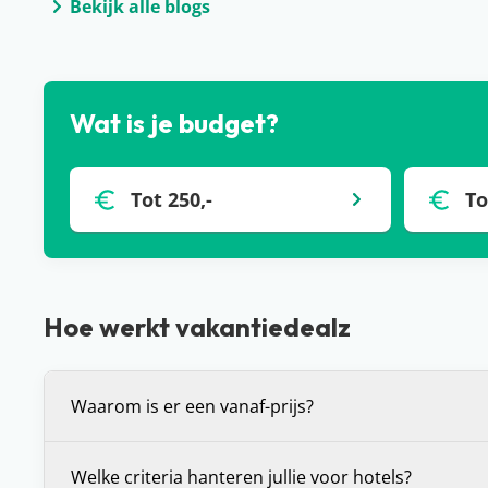
Bekijk alle blogs
Wat is je budget?
Tot 250,-
To
Hoe werkt vakantiedealz
Waarom is er een vanaf-prijs?
De vanaf-prijs die wij communiceren bij deals, is 
Welke criteria hanteren jullie voor hotels?
prijs voor de vakantie die je voor je ziet. Dit is (in 