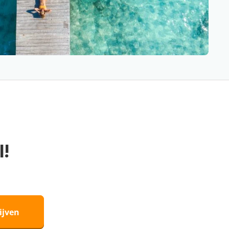
l!
ijven