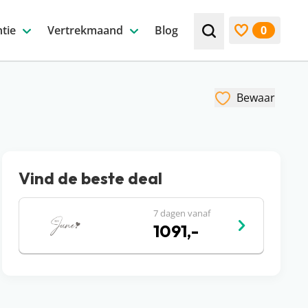
tie
Vertrekmaand
Blog
0
Zoek bijv. een beste
Bekijk favori
Bewaar
Vind de beste deal
7 dagen vanaf
1091,-