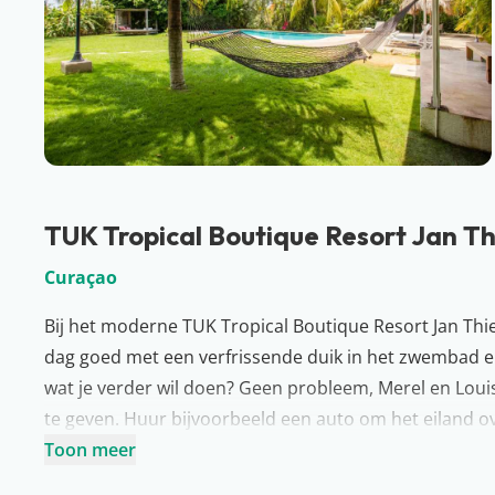
TUK Tropical Boutique Resort Jan Th
Curaçao
Bij het moderne TUK Tropical Boutique Resort Jan Thie
dag goed met een verfrissende duik in het zwembad en 
wat je verder wil doen? Geen probleem, Merel en Louis
te geven. Huur bijvoorbeeld een auto om het eiland ov
stranden. Kiezen jullie voor een dagje relaxen aan het J
Toon meer
gezellige Mambo Beach? Hier kan het allemaal!