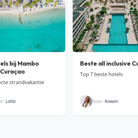
els bij Mambo
Beste all inclusive 
 Curaçao
Top 7 beste hotels
ecte strandvakantie
or:
Lotte
Door:
Rowen