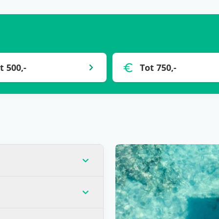
t 500,-
Tot 750,-
op dat moment de laagste
veel gevallen) voor één
andere wensen? Zoals
llen verblijven? Is het