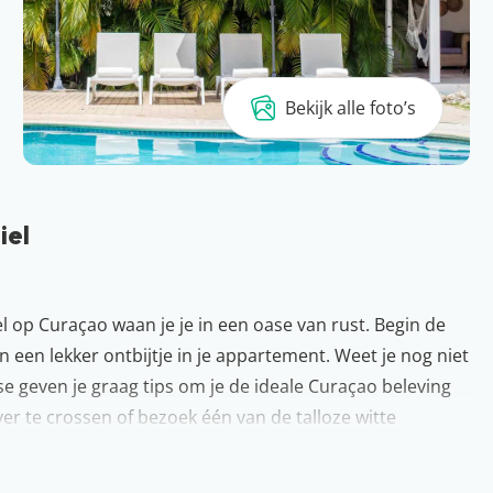
Bekijk alle foto’s
iel
l op Curaçao waan je je in een oase van rust. Begin de
een lekker ontbijtje in je appartement. Weet je nog niet
e geven je graag tips om je de ideale Curaçao beleving
er te crossen of bezoek één van de talloze witte
an Thiel strand of gaan jullie toch liever voor het