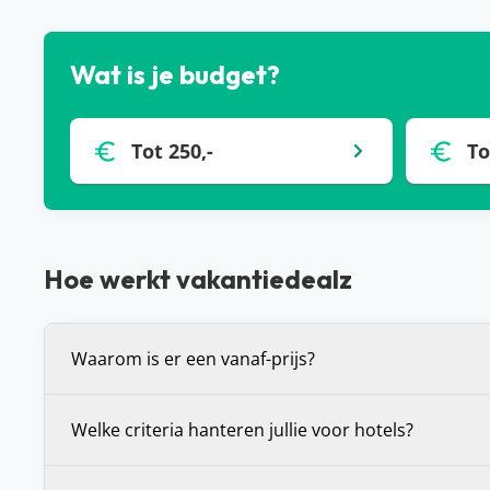
Wat is je budget?
Tot 250,-
To
Hoe werkt vakantiedealz
Waarom is er een vanaf-prijs?
De vanaf-prijs die wij communiceren bij deals, is 
Welke criteria hanteren jullie voor hotels?
prijs voor de vakantie die je voor je ziet. Dit is (in 
bepaalde vertrekdatum of vertrekperiode. Heb je 
Wij stellen onszelf altijd de vraag: zou je hier zelf wi