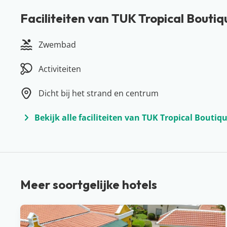
Meer over Curaçao
Faciliteiten van TUK Tropical Boutiq
Met een koude awa di lamunchi genieten van zon, zee 
Curaçao. Het eiland heeft prachtige stranden zoals he
Zwembad
Porto Marie. Wil je alles ontdekken op Curaçao? Huur 
wil. Door het warme klimaat is Curaçao ook een fanta
Activiteiten
vitamine D en het thuisfront jaloers maken, wie wil dat
Dicht bij het strand en centrum
Bekijk alle faciliteiten van TUK Tropical Boutiqu
Meer soortgelijke hotels