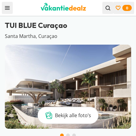
0
Open menu
Bekijk f
TUI BLUE Curaçao
Santa Martha, Curaçao
Bekijk alle foto’s