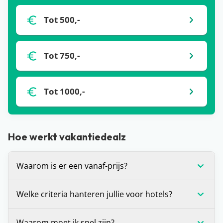
Tot 500,-
Tot 750,-
Tot 1000,-
Hoe werkt vakantiedealz
Waarom is er een vanaf-prijs?
De vanaf-prijs die wij communiceren bij deals, is
Welke criteria hanteren jullie voor hotels?
op dat moment de laagste prijs voor de vakantie
die je voor je ziet. Dit is (in veel gevallen) voor één
Wij stellen onszelf altijd de vraag: zou je hier zelf
Waarom moet ik snel zijn?