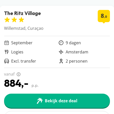
The Ritz Village
8
,0
Willemstad, Curaçao
September
9 dagen
Logies
Amsterdam
Excl. transfer
2 personen
vanaf
884,-
p.p.
Bekijk deze deal