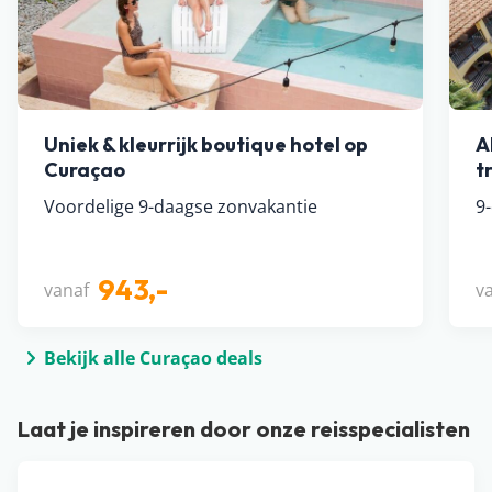
Uniek & kleurrijk boutique hotel op
A
Curaçao
t
Voordelige 9-daagse zonvakantie
9
943,-
vanaf
v
Bekijk alle Curaçao deals
Laat je inspireren door onze reisspecialisten