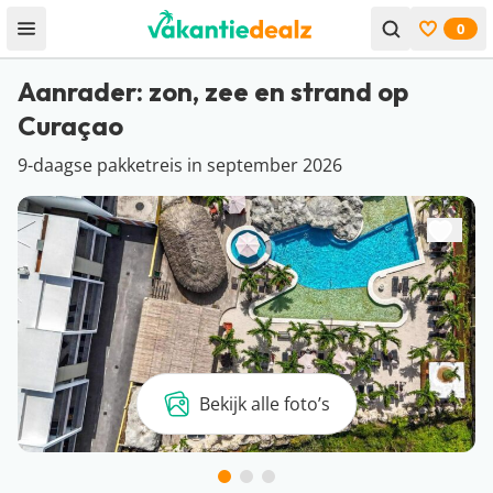
0
Open menu
Bekijk f
Aanrader: zon, zee en strand op
Curaçao
9-daagse pakketreis in september 2026
Bekijk alle foto’s