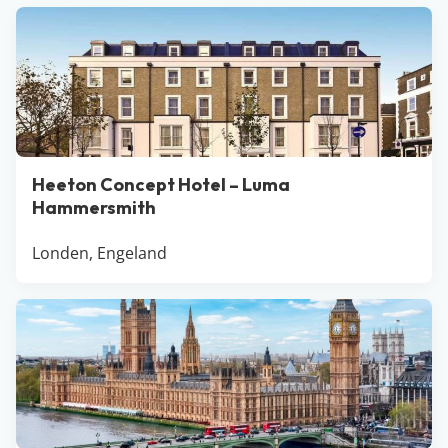
ook als de beste in Londen. Het centrum zit vol met
drukke winkelstraten waar je ogen niet uitgekeken
raken. Over een geweldige stad in de buurt van
Nederland gesproken, is Londen zeker de moeite
waard om te bezoeken. Genieten maar!
Heeton Concept Hotel – Luma
Hammersmith
Londen, Engeland