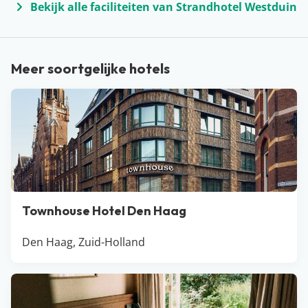
badplaatsen te vinden, zoals Cadzand, Renesse en
Bekijk alle faciliteiten van Strandhotel Westduin
natuurlijk Zoutelande. Maar je kunt natuurlijk ook een
mooie wandeling door de duinen maken of er met de
fiets opuit trekken. Naast veel natuur, beschikt Zeeland
Meer soortgelijke hotels
ook over een aantal historische steden, zoals
Middelburg, Vlissingen en Zierikzee. Dus of je nu in een
vakantiehuisje aan de kust wil verblijven of liever kiest
voor een kleinschalig boutique hotel in de stad…
Zeeland voldoet aan al je wensen!
Townhouse Hotel Den Haag
Den Haag, Zuid-Holland