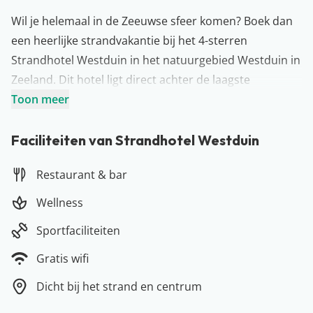
Wil je helemaal in de Zeeuwse sfeer komen? Boek dan
een heerlijke strandvakantie bij het 4-sterren
Strandhotel Westduin in het natuurgebied Westduin in
Zeeland. Dit hotel ligt direct achter de laagste
duinovergang en op slechts 50 meter van het strand.
Toon meer
Een fantastische locatie dus! Tijdens jullie verblijf
kunnen jullie genieten van een hapje en drankje in het
Faciliteiten van Strandhotel Westduin
restaurant en de bar van het hotel. Ben je gek op
Restaurant & bar
wellness? Dan zit je hier ook helemaal goed.
Strandhotel Westduin heeft namelijk een sauna en
Wellness
fitness. De perfecte plek in Zeeland!
Sportfaciliteiten
Meer over Zeeland
Voor een strandvakantie in eigen land ben je in
Gratis wifi
Zeeland op de juiste plek! In deze natuurrijke provincie
Dicht bij het strand en centrum
zijn namelijk vele prachtige stranden en gezellige