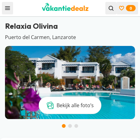
0
Open menu
Bekijk f
Relaxia Olivina
Puerto del Carmen, Lanzarote
Bekijk alle foto’s