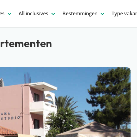
es
All inclusives
Bestemmingen
Type vakan
artementen