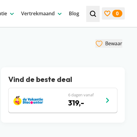
tie
Vertrekmaand
Blog
0
Zoek bijv. een beste
Bekijk favori
Bewaar
Vind de beste deal
6 dagen vanaf
319,-