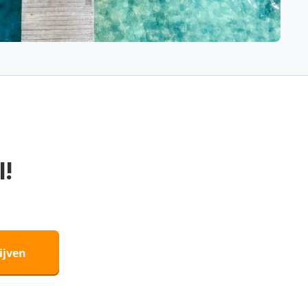
l!
ijven