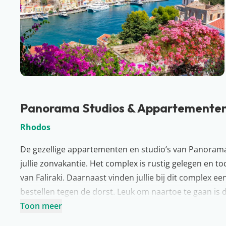
Panorama Studios & Appartemente
Rhodos
De gezellige appartementen en studio’s van Panorama 
jullie zonvakantie. Het complex is rustig gelegen en to
van Faliraki. Daarnaast vinden jullie bij dit complex e
bestellen tegen de dorst. Leuk om naartoe te gaan is d
wereldberoemde films opgenomen. Dus… Gaat jullie vol
Toon meer
doen!