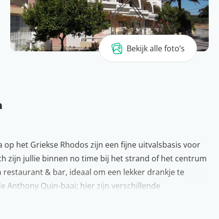
Bekijk alle foto’s
n
op het Griekse Rhodos zijn een fijne uitvalsbasis voor
ch zijn jullie binnen no time bij het strand of het centrum
en restaurant & bar, ideaal om een lekker drankje te
e Anthony Quin-baai; hier zijn verschillende
gende vakantie naar dit gezellige eiland? Wij zeggen