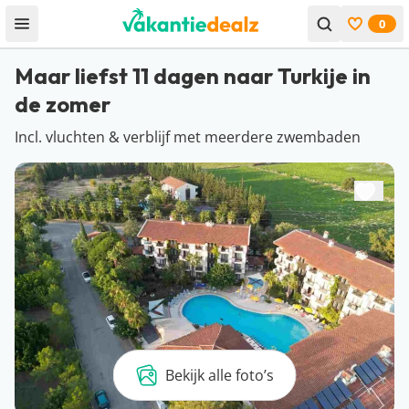
0
Open menu
Bekijk f
Maar liefst 11 dagen naar Turkije in
de zomer
Incl. vluchten & verblijf met meerdere zwembaden
Bekijk alle foto’s