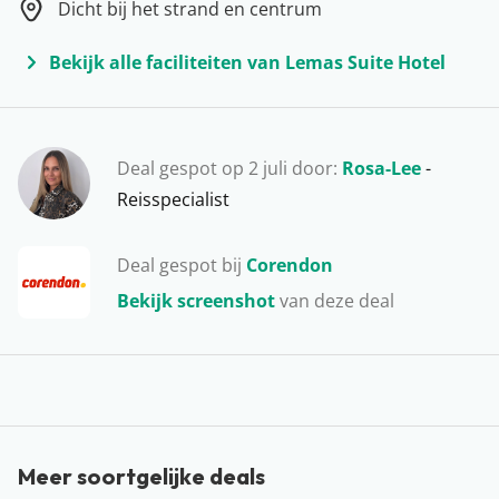
Dicht bij het strand en centrum
beleven in Side! Tegenwoordig vind je hier talloze
restaurantjes, barretjes en kun je er goed winkelen.
Bekijk alle faciliteiten van Lemas Suite Hotel
Wat wil je nog meer? Wissel een dagje luieren in het
hotel af met een bezoekje aan het authentieke
centrum. Laat die vakantie naar de Turkse zon maar
Deal gespot op 2 juli door:
Rosa-Lee
-
komen…
Reisspecialist
Deal gespot bij
Corendon
Bekijk screenshot
van deze deal
Meer soortgelijke deals