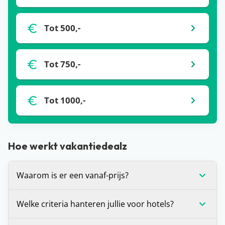
Tot 500,-
Tot 750,-
Tot 1000,-
Hoe werkt vakantiedealz
Waarom is er een vanaf-prijs?
De vanaf-prijs die wij communiceren bij deals, is
Welke criteria hanteren jullie voor hotels?
op dat moment de laagste prijs voor de vakantie
die je voor je ziet. Dit is (in veel gevallen) voor één