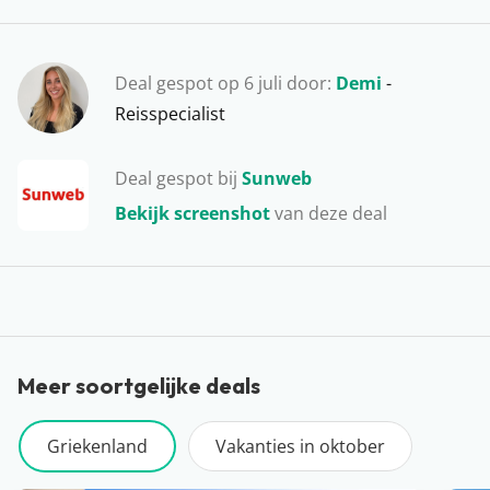
hotels en appartementen te vinden, die bijna allemaal
dicht bij het strand liggen. Ideaal! Op het derde
Deal gespot op 6 juli door:
Demi
-
schiereiland, Agion Oros, gaat het er iets anders aan
Reisspecialist
toe. Hier wonen namelijk alleen monniken. Ook vind je
hier 20 oude Orthodoxe-kloosters.
Deal gespot bij
Sunweb
Bekijk screenshot
van deze deal
Meer soortgelijke deals
Griekenland
Vakanties in oktober