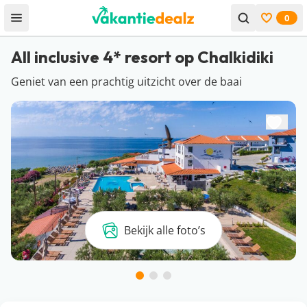
0
Open menu
Bekijk f
All inclusive 4* resort op Chalkidiki
Geniet van een prachtig uitzicht over de baai
Bekijk alle foto’s