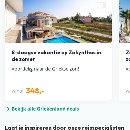
8-daagse vakantie op Zakynthos in
Z
de zomer
z
Voordelig naar de Griekse zon!
Ve
348,-
vanaf
v
Bekijk alle Griekenland deals
Laat je inspireren door onze reisspecialisten