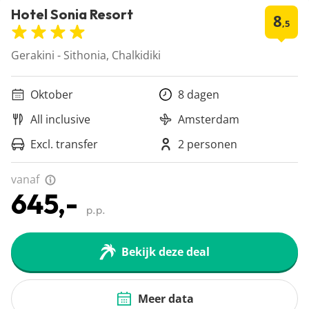
Hotel Sonia Resort
8
,5
Gerakini - Sithonia, Chalkidiki
Oktober
8 dagen
All inclusive
Amsterdam
Excl. transfer
2 personen
vanaf
645,-
p.p.
Bekijk deze deal
Meer data