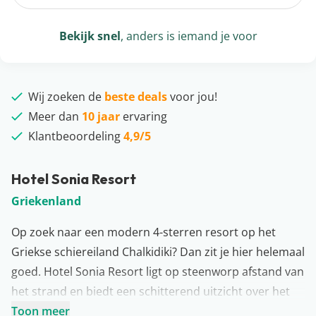
Bekijk snel
, anders is iemand je voor
Wij zoeken de
beste deals
voor jou!
Meer dan
10 jaar
ervaring
Klantbeoordeling
4,9/5
Hotel Sonia Resort
Griekenland
Op zoek naar een modern 4-sterren resort op het
Griekse schiereiland Chalkidiki? Dan zit je hier helemaal
goed. Hotel Sonia Resort ligt op steenworp afstand van
het strand en biedt een schitterend uitzicht over het
kristalheldere water. Bij aankomst voel je je hier
Toon meer