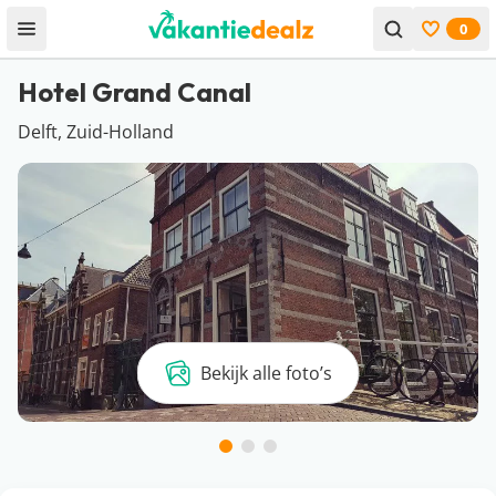
0
Open menu
Bekijk f
Hotel Grand Canal
Delft, Zuid-Holland
Bekijk alle foto’s