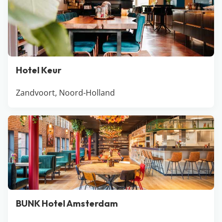
benieuwd geweest naar het groene Gooi? Ook dat vind
je hier. Voor de liefhebbers is er in Noord-Holland
bovendien meer dan genoeg cultuur en
uitgaansgelegenheden te ontdekken. Laat die getaway
in Nederland maar snel beginnen.
Hotel Keur
Zandvoort, Noord-Holland
BUNK Hotel Amsterdam