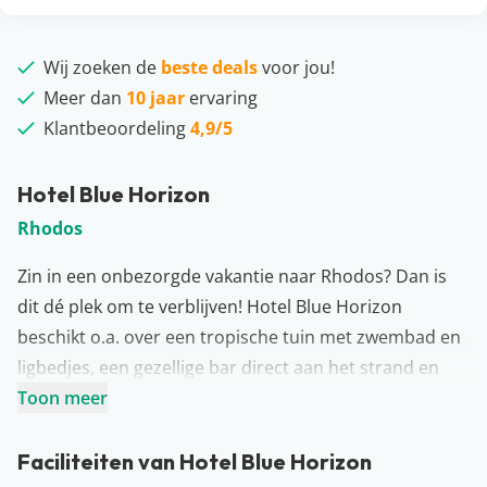
Wij zoeken de
beste deals
voor jou!
Meer dan
10 jaar
ervaring
Klantbeoordeling
4,9/5
Hotel Blue Horizon
Rhodos
Zin in een onbezorgde vakantie naar Rhodos? Dan is
dit dé plek om te verblijven! Hotel Blue Horizon
beschikt o.a. over een tropische tuin met zwembad en
ligbedjes, een gezellige bar direct aan het strand en
een uitgebreid buffetrestaurant. Daarnaast kun je
Toon meer
tijdens je verblijf meedoen met verschillende
sportfaciliteiten. Daag elkaar uit voor een potje
Faciliteiten van Hotel Blue Horizon