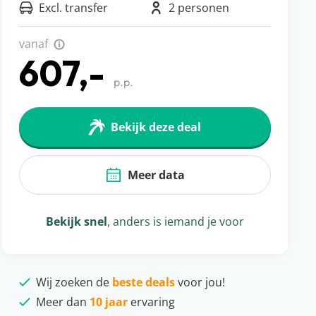
Excl. transfer
2 personen
vanaf
607,-
p.p.
Bekijk deze deal
Meer data
Bekijk snel
, anders is iemand je voor
Wij zoeken de
beste deals
voor jou!
Meer dan
10 jaar
ervaring