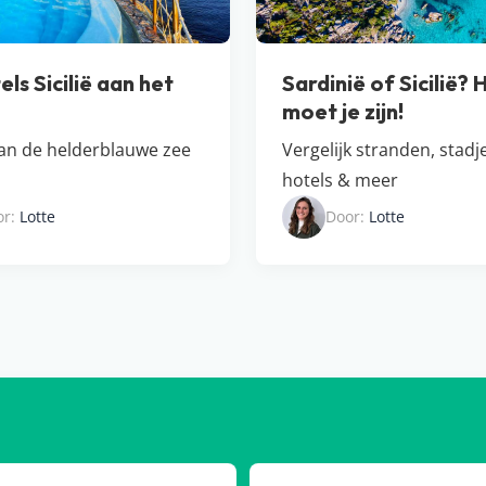
els Sicilië aan het
Sardinië of Sicilië? 
moet je zijn!
aan de helderblauwe zee
Vergelijk stranden, stadj
hotels & meer
or:
Lotte
Door:
Lotte