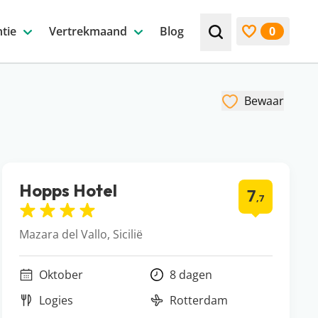
tie
Vertrekmaand
Blog
0
Zoek bijv. een beste
Bekijk favori
Bewaar
Hopps Hotel
7
,7
Mazara del Vallo, Sicilië
Oktober
8 dagen
Logies
Rotterdam