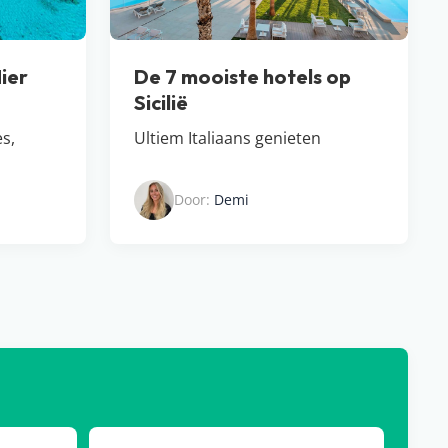
Hier
De 7 mooiste hotels op
Sicilië
es,
Ultiem Italiaans genieten
Door:
Demi