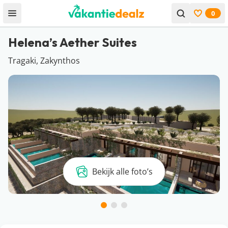
0
Open menu
Bekijk f
Helena’s Aether Suites
Tragaki, Zakynthos
Bekijk alle foto’s