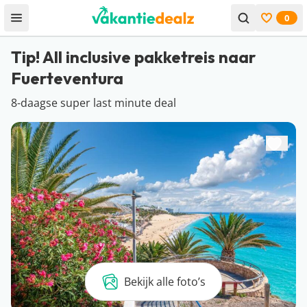
0
Open menu
Bekijk f
Tip! All inclusive pakketreis naar
Fuerteventura
8-daagse super last minute deal
Bekijk alle foto’s