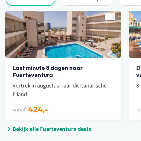
Last minute 8 dagen naar
D
Fuerteventura
v
Vertrek in augustus naar dit Canarische
8
Eiland
424,-
vanaf
v
Bekijk alle Fuerteventura deals