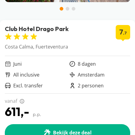
Club Hotel Drago Park
7
,7
Costa Calma, Fuerteventura
Juni
8 dagen
All inclusive
Amsterdam
Excl. transfer
2 personen
vanaf
611,-
p.p.
Bekijk deze deal