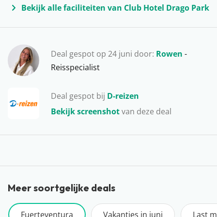
constante wind aanwezig is. Maar ook wanneer je niet
Bekijk alle faciliteiten van Club Hotel Drago Park
zo’n grote fan bent van watersporten, ben je hier aan
het juiste adres. Relax op de goudgele stranden,
verblijf in een fijn resort of appartement en ontdek wat
Deal gespot op 24 juni door:
Rowen
-
dit Spaanse eiland voor jullie in petto heeft. Leuk om te
Reisspecialist
doen: huur een auto en verken de leuke
vissersdorpjes.
Deal gespot bij
D-reizen
Bekijk screenshot
van deze deal
Meer soortgelijke deals
Fuerteventura
Vakanties in juni
Last m