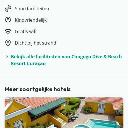
Met een koude awa di lamunchi genieten van zon, zee
en strand… Het kan allemaal op het tropische eiland
Sportfaciliteiten
Curaçao. Het eiland heeft prachtige stranden zoals het
Kindvriendelijk
bekende Jan Thiel Strand, maar ook onze favoriet Playa
Gratis wifi
Porto Marie. Wil je alles ontdekken op Curaçao? Huur
dan een auto en je bent vrij om te gaan en staan waar
Dicht bij het strand
je wil. Door het warme klimaat is Curaçao ook een
fantastische bestemming voor in de winter. Lekker wat
Bekijk alle faciliteiten van Chogogo Dive & Beach
Resort Curaçao
vitamine D en het thuisfront jaloers maken, wie wil dat
niet?!
Meer soortgelijke hotels