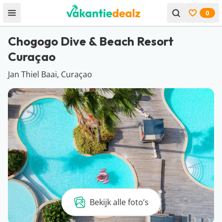
0
Open menu
Bekijk f
Chogogo Dive & Beach Resort
Curaçao
Jan Thiel Baai, Curaçao
Bekijk alle foto’s