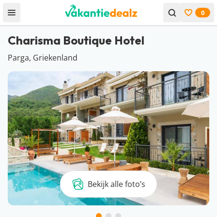
0
Open menu
Bekijk f
Charisma Boutique Hotel
Parga, Griekenland
Bekijk alle foto’s