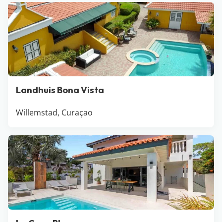
dan een auto en je bent vrij om te gaan en staan waar
je wil. Door het warme klimaat is Curaçao ook een
fantastische bestemming voor in de winter. Lekker wat
vitamine D en het thuisfront jaloers maken, wie wil dat
niet?!
Landhuis Bona Vista
Willemstad, Curaçao