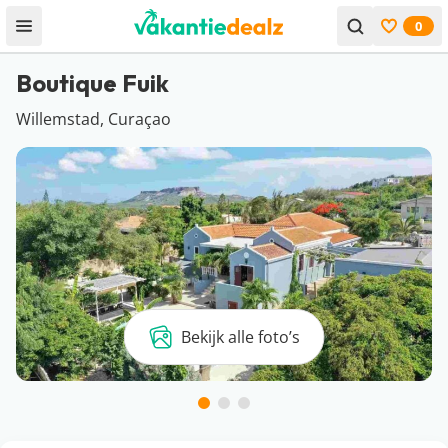
0
Open menu
Bekijk f
Boutique Fuik
Willemstad, Curaçao
Bekijk alle foto’s