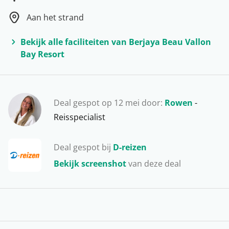
Onze favoriete activiteiten? Naar het hoogste punt op
Aan het strand
Mahé, de witte zandstranden van La Digue
bewonderen en snorkelen tot je geen vis meer kan
Bekijk alle faciliteiten van Berjaya Beau Vallon
zien. Een heerlijke vakantie!
Bay Resort
Deal gespot op 12 mei door:
Rowen
-
Reisspecialist
Deal gespot bij
D-reizen
Bekijk screenshot
van deze deal