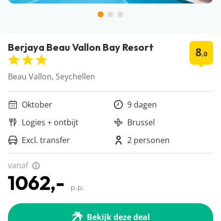
Berjaya Beau Vallon Bay Resort
8
,0
Beau Vallon, Seychellen
Oktober
9 dagen
Logies + ontbijt
Brussel
Excl. transfer
2 personen
vanaf
1062,-
p.p.
Bekijk deze deal