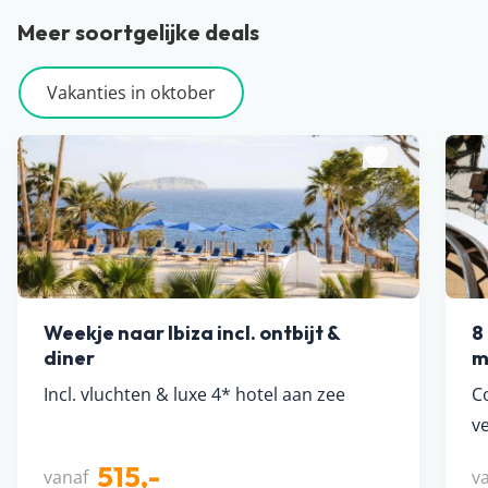
Meer soortgelijke deals
Vakanties in oktober
Weekje naar Ibiza incl. ontbijt &
8
diner
m
Incl. vluchten & luxe 4* hotel aan zee
C
ve
515,-
vanaf
v