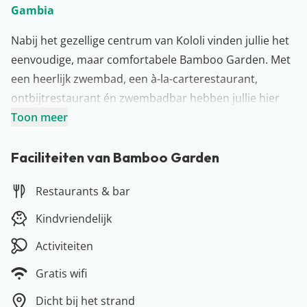
Gambia
Nabij het gezellige centrum van Kololi vinden jullie het
eenvoudige, maar comfortabele Bamboo Garden. Met
een heerlijk zwembad, een à-la-carterestaurant,
ontbijtrestaurant én zwembadbar hebben jullie hier
alles binnen handbereik. Verwen jezelf met een
Toon meer
welverdiende massage, lees een goed boek op één van
de ligbedjes aan ’t zwembad of wandel naar het
Faciliteiten van Bamboo Garden
goudgele strand waar de zee jullie staat op te wachten.
Restaurants & bar
Tijdens een verblijf in dit fijne hotel proeven jullie de
échte Afrikaanse sferen… Waar wachten jullie nog op?
Kindvriendelijk
Bamboo Garden is de ideale uitvalbasis voor een
Activiteiten
vakantie naar het zonnige Gambia.
Gratis wifi
Dicht bij het strand