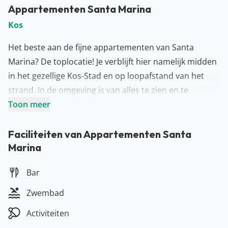
Appartementen Santa Marina
Kos
Het beste aan de fijne appartementen van Santa
Marina? De toplocatie! Je verblijft hier namelijk midden
in het gezellige Kos-Stad en op loopafstand van het
strand. In de omgeving is van alles te zien en te
beleven. De ideale uitvalsbasis dus voor een
Toon meer
onvergetelijke zon, zee & strandvakantie! Toe aan wat
verkoeling? Neem dan een duik in het fijne zwembad
Faciliteiten van Appartementen Santa
Marina
van Santa Marina. Ook kun je even lekker van de zon
genieten op één van de ligbedden of je favoriete
Bar
drankje bestellen aan de poolbar. Als dit geen vakantie
is…
Zwembad
Meer over Kos
Activiteiten
Zonder twijfel één van de populairste Griekse eilanden,