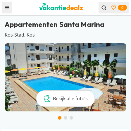
0
Open menu
Bekijk f
Appartementen Santa Marina
Kos-Stad, Kos
Bekijk alle foto’s