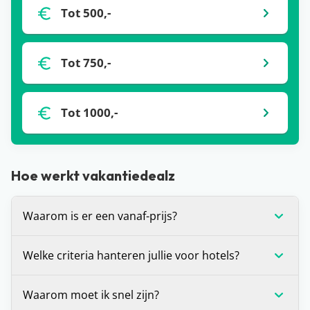
Tot 500,-
Tot 750,-
Tot 1000,-
Hoe werkt vakantiedealz
Waarom is er een vanaf-prijs?
De vanaf-prijs die wij communiceren bij deals, is
Welke criteria hanteren jullie voor hotels?
op dat moment de laagste prijs voor de vakantie
die je voor je ziet. Dit is (in veel gevallen) voor één
Wij stellen onszelf altijd de vraag: zou je hier zelf
Waarom moet ik snel zijn?
bepaalde vertrekdatum of vertrekperiode. Heb je
willen verblijven? Is het antwoord ‘ja’? Dan