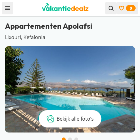
0
Open menu
Bekijk f
Appartementen Apolafsi
Lixouri, Kefalonia
Bekijk alle foto’s