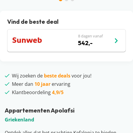
Vind de beste deal
8 dagen vanaf
542,-
Wij zoeken de
beste deals
voor jou!
Meer dan
10 jaar
ervaring
Klantbeoordeling
4,9/5
Appartementen Apolafsi
Griekenland
Ontdek alles dat het prachtige Kefalonia te bieden