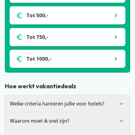
Tot 500,-
Tot 750,-
Tot 1000,-
Hoe werkt vakantiedealz
Welke criteria hanteren jullie voor hotels?
Wij stellen onszelf altijd de vraag: zou je hier zelf
Waarom moet ik snel zijn?
willen verblijven? Is het antwoord ‘ja’? Dan
promoten we dit hotel graag op de site. Daarnaast
Voor alle deals die wij spotten geldt: OP=OP. We