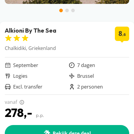
Alkioni By The Sea
8
,6
Chalkidiki, Griekenland
September
7 dagen
Logies
Brussel
Excl. transfer
2 personen
vanaf
278,-
p.p.
Bekijk deze deal