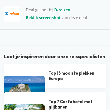
schiereilanden: Kassandra, Sithonia en Agion Oros. Op
Deal gespot bij
D-reizen
de eerste twee schiereilanden kun je terecht voor een
ontspannen zonvakantie. Hier zijn dan ook genoeg
Bekijk screenshot
van deze deal
hotels en appartementen te vinden, die bijna allemaal
dicht bij het strand liggen. Ideaal! Op het derde
schiereiland, Agion Oros, gaat het er iets anders aan
toe. Hier wonen namelijk alleen monniken. Ook vind je
hier 20 oude Orthodoxe-kloosters.
Laat je inspireren door onze reisspecialisten
Top 15 mooiste plekken
Europa
Top 7 Corfu hotel met
glijbanen