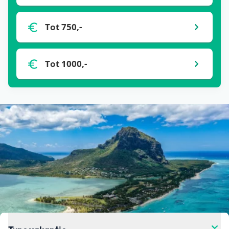
één keer per 24 uur automatisch opgehaald bij
Tot 750,-
onze partners. Het kan zijn dat binnen de 24 uur
de prijs verandert. Dit kan hoger of lager zijn,
helaas hebben wij daar geen controle over. Voor
Tot 1000,-
de meest actuele vanaf-prijs kun je het beste
doorklikken naar de aanbieder waar je je vakantie
wil boeken.