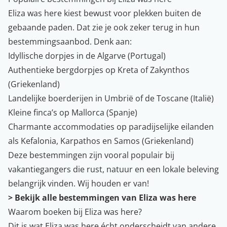
Eliza was here
kiest bewust voor plekken buiten de
gebaande paden. Dat zie je ook zeker terug in hun
bestemmingsaanbod. Denk aan:
Idyllische dorpjes in de
Algarve
(
Portugal
)
Authentieke bergdorpjes op
Kreta
of
Zakynthos
(
Griekenland
)
Landelijke boerderijen in Umbrië of de Toscane (
Italië
)
Kleine finca’s op
Mallorca
(
Spanje
)
Charmante accommodaties op paradijselijke eilanden
als Kefalonia, Karpathos en Samos (Griekenland)
Deze bestemmingen zijn vooral populair bij
vakantiegangers die rust, natuur en een lokale beleving
belangrijk vinden. Wij houden er van!
> Bekijk alle bestemmingen van Eliza was here
Waarom boeken bij Eliza was here?
Dit is wat Eliza was here écht onderscheidt van andere