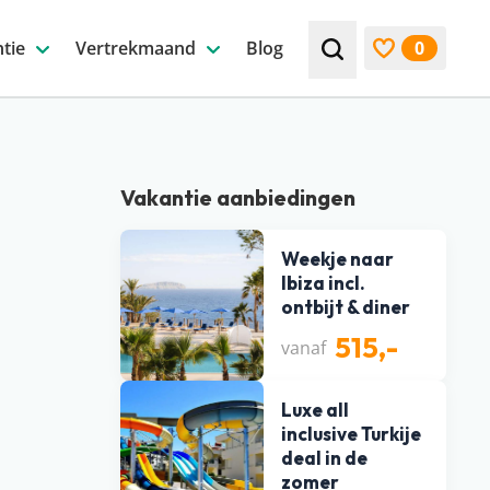
tie
Vertrekmaand
Blog
0
Zoek bijv. een beste
Bekijk favori
Vakantie aanbiedingen
Weekje naar
Ibiza incl.
ontbijt & diner
515,-
vanaf
Luxe all
inclusive Turkije
deal in de
zomer