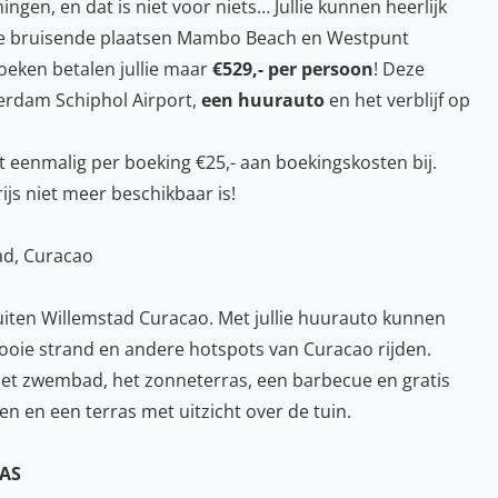
gen, en dat is niet voor niets… Jullie kunnen heerlijk
 de bruisende plaatsen Mambo Beach en Westpunt
oeken betalen jullie maar
€529,- per persoon
! Deze
terdam Schiphol Airport,
een huurauto
en het verblijf op
 eenmalig per boeking €25,- aan boekingskosten bij.
rijs niet meer beschikbaar is!
ad, Curacao
 buiten Willemstad Curacao. Met jullie huurauto kunnen
mooie strand en andere hotspots van Curacao rijden.
n het zwembad, het zonneterras, een barbecue en gratis
n en een terras met uitzicht over de tuin.
RAS