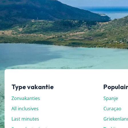
uur de prijs verandert. Dit kan hoger of lager zijn,
geen controle over. Voor de meest actuele vanaf-pr
doorklikken naar de aanbieder waar je je vakantie 
Type vakantie
Populai
Zonvakanties
Spanje
All inclusives
Curaçao
Last minutes
Griekenlan