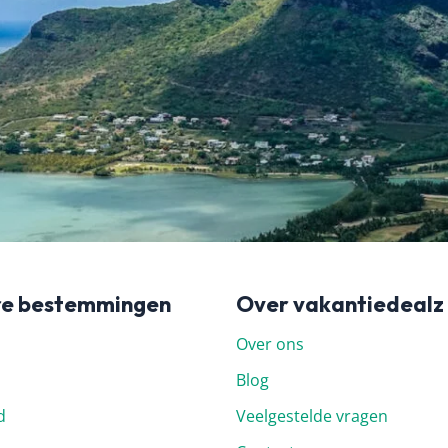
 helaas hebben wij daar
ijs kun je het beste
wil boeken.
re bestemmingen
Over vakantiedealz
Over ons
Blog
d
Veelgestelde vragen