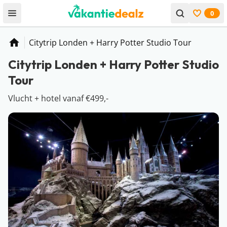
0
Open menu
Bekijk f
Citytrip Londen + Harry Potter Studio Tour
Home
Citytrip Londen + Harry Potter Studio
Tour
Vlucht + hotel vanaf €499,-