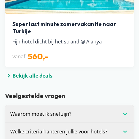
Super last minute zomervakantie naar
Turkije
Fijn hotel dicht bij het strand @ Alanya
560,-
vanaf
Bekijk alle deals
Veelgestelde vragen
Waarom moet ik snel zijn?
Voor alle deals die wij spotten geldt: OP=OP. We
Welke criteria hanteren jullie voor hotels?
hebben helaas geen inzage in de