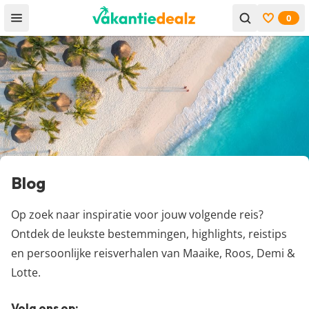
0
Open menu
Bekijk f
Blog
Op zoek naar inspiratie voor jouw volgende reis?
Ontdek de leukste bestemmingen, highlights, reistips
en persoonlijke reisverhalen van
Maaike
,
Roos
,
Demi
&
Lotte
.
Volg ons op: