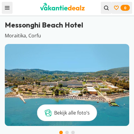
0
Open menu
Bekijk f
Messonghi Beach Hotel
Moraitika, Corfu
Bekijk alle foto’s