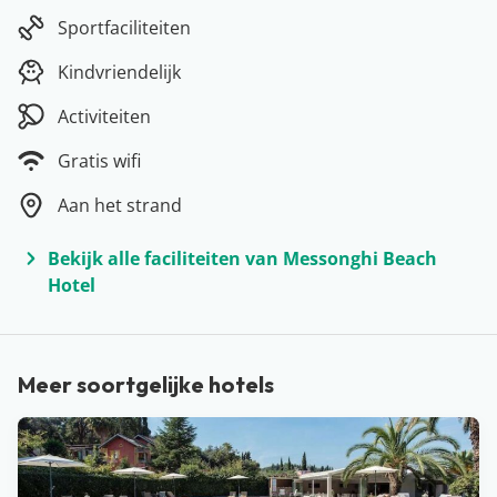
Dit Griekse eiland is een échte must visit. Geniet van de
Sportfaciliteiten
Griekse zon en laat je verrassen door wat dit eiland
Kindvriendelijk
allemaal voor jullie in petto heeft. Bezoek de mooie
stranden, ontdek de gezellige dorpjes en proef de
Activiteiten
lokale keuken. Of jullie nu willen struinen door het
Gratis wifi
gezellige Corfu-Stad of languit willen liggen op Issos
Aan het strand
beach… Zowel jong als oud gaat een onvergetelijke
vakantie tegemoet op dit prachtige eiland. Verblijf in
Bekijk alle faciliteiten van Messonghi Beach
een fijn complex of boek een welverdiende all inclusive
Hotel
vakantie. Wedden dat jullie niet meer terug naar huis
willen?
Meer soortgelijke hotels