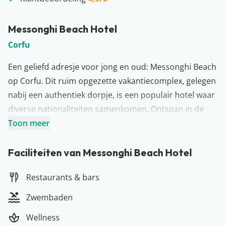
Messonghi Beach Hotel
Corfu
Een geliefd adresje voor jong en oud: Messonghi Beach
op Corfu. Dit ruim opgezette vakantiecomplex, gelegen
nabij een authentiek dorpje, is een populair hotel waar
diverse nationaliteiten samenkomen. Ontspan in de
gerenoveerde kamers en laat je verrassen door het
Toon meer
animatieteam. De kleintjes vermaken zich bij de
miniclub, terwijl jij van de faciliteiten geniet. Wanneer je
Faciliteiten van Messonghi Beach Hotel
het hotel verlaat sta je zo op het strand. Hoe ideaal is
Restaurants & bars
dat? Met alle voorzieningen en activiteiten binnen
handbereik, belooft dit een onvergetelijke vakantie te
Zwembaden
worden.
Wellness
Meer over Corfu